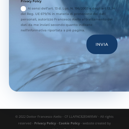
Privacy Policy
Ai sensi dell’art. 13 d. Lgs. N. 196/2003 e degli art 13_14
del Reg. UE 679/16 in materia di protezione dei dati
personali, autorizzo Francesco Aiello al trattamento dei
dati da me inviati secondo quanto indicato
nell'informativa riportata a piè pagina.
INVIA
© 2022 Dottor Francesco Aiello - CF LLAFNC82E04I954V - All rights
reserved -
Privacy Policy
-
Cookie Policy
- website created by